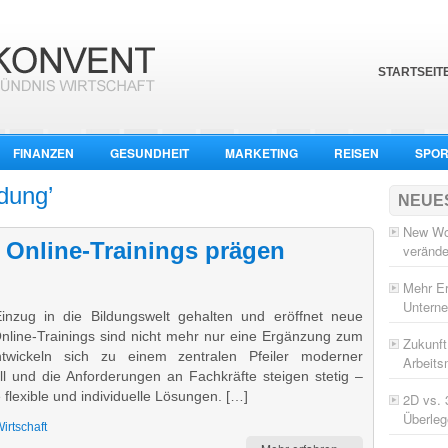
STARTSEIT
FINANZEN
GESUNDHEIT
MARKETING
REISEN
SPOR
ldung’
NEUE
New Wor
 Online-Trainings prägen
verände
Mehr Er
Untern
Einzug in die Bildungswelt gehalten und eröffnet neue
Online-Trainings sind nicht mehr nur eine Ergänzung zum
Zukunft
ntwickeln sich zu einem zentralen Pfeiler moderner
Arbeits
ll und die Anforderungen an Fachkräfte steigen stetig –
flexible und individuelle Lösungen. […]
2D vs. 
Überleg
irtschaft