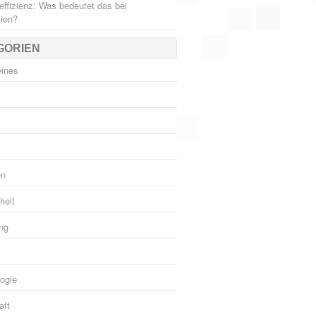
effizienz: Was bedeutet das bei
ien?
GORIEN
eines
en
heit
ng
ogie
aft