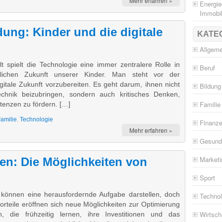
Mehr erfahren »
Energie
Immobil
ung: Kinder und die digitale
KATE
Allgem
t spielt die Technologie eine immer zentralere Rolle in
Beruf
lichen Zukunft unserer Kinder. Man steht vor der
gitale Zukunft vorzubereiten. Es geht darum, ihnen nicht
Bildung
nik beizubringen, sondern auch kritisches Denken,
Familie
tenzen zu fördern. […]
amilie
,
Technologie
Finanz
Mehr erfahren »
Gesund
Marketi
en: Die Möglichkeiten von
Sport
 können eine herausfordernde Aufgabe darstellen, doch
Technol
rteile eröffnen sich neue Möglichkeiten zur Optimierung
Wirtsch
n, die frühzeitig lernen, ihre Investitionen und das